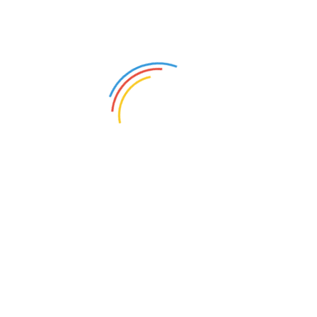
印度防脱防断护理洗发露
苏绣古典山水鸟写意装饰画
68.00
10800.00
￥
￥
932
1985
新中式纯手工苏绣挂画-福禄
苏绣新中式装饰画-孔雀
满堂
12800.00
12800.00
￥
￥
1902
1819