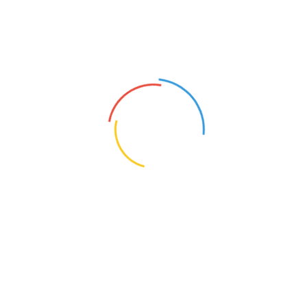
注册资本：100万人民币
注册年份：2017
企业资料：
通过HYSZ MESSE
认证
工商认证：
已通过
资料认证：
保 证 金：已缴纳
￥1000.00
元
经营模式：贸易商,服务商
经营范围：初级农产品批发、销售；服装、纺织品、针
织品、日用百货批发、销售；文化用品、体育用品批
发、销售；建材批发、销售；机械设备、五金产品、电
子产品批发、销售；首饰、工艺品批发、销售（不含象