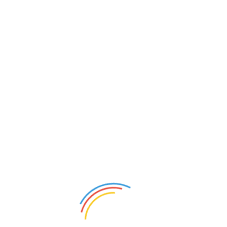
原标题：中国“激光测高”突破关键技术 助卫星测绘更“火眼
金睛”
星岛环球网消息：
中新网上海11月3日电（黄庚华 郑莹
莹）高分七号卫星3日在太原卫星发射中心发射升空。该卫星装
载的激光测高分系统是中国首个自主研发的对地激光业务化测
绘载荷。除了能够精确获得星下点距离外，还可对发射的激光
光束进行精确定位。其定位效果，相当于如果工作人员在高63
2米的中国第一高楼上海中心大厦的顶端向下打一束激光，激光
测高分系统可以知道光斑打在楼底牛奶盒条形码的哪根线上。